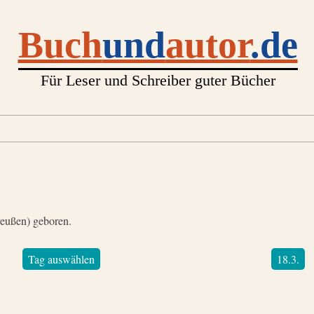
Buch
und
autor
.de
Für Leser und Schreiber guter Bücher
reußen) geboren.
Tag auswählen
18.3.